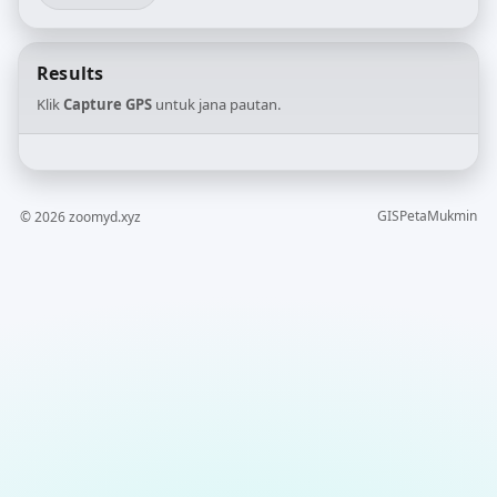
Results
Klik
Capture GPS
untuk jana pautan.
GIS
Peta
Mukmin
©
2026
zoomyd.xyz