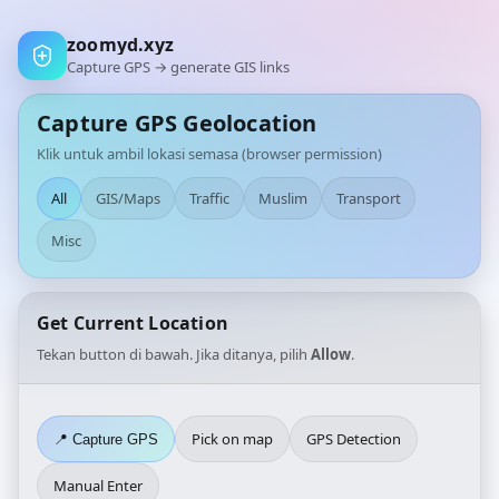
zoomyd.xyz
Capture GPS → generate GIS links
Capture GPS Geolocation
Klik untuk ambil lokasi semasa (browser permission)
All
GIS/Maps
Traffic
Muslim
Transport
Misc
Get Current Location
Tekan button di bawah. Jika ditanya, pilih
Allow
.
Pick on map
GPS Detection
📍 Capture GPS
Manual Enter