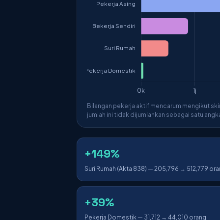
Bilangan pekerja aktif mencarum mengikut skim
jumlah ini tidak dijumlahkan sebagai satu angk
+149%
Suri Rumah (Akta 838) — 205,796 → 512,779 or
+39%
Pekerja Domestik — 31,712 → 44,010 orang