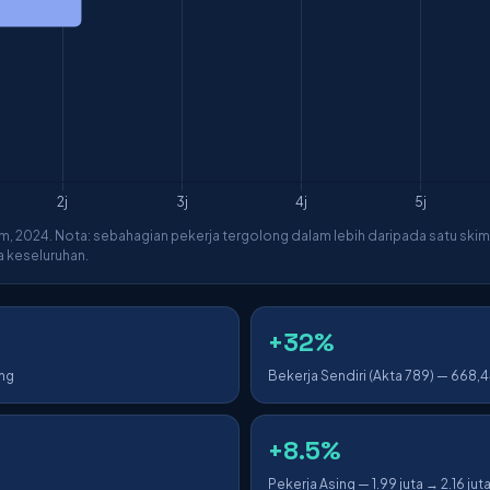
, 2024. Nota: sebahagian pekerja tergolong dalam lebih daripada satu skim (
a keseluruhan.
+32%
ang
Bekerja Sendiri (Akta 789) — 668,
+8.5%
Pekerja Asing — 1.99 juta → 2.16 jut