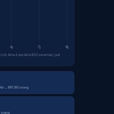
cth. Akta 4 dan Akta 800 serentak), jadi
446 → 881,180 orang
a orang