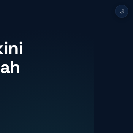
🌙
ini
lah