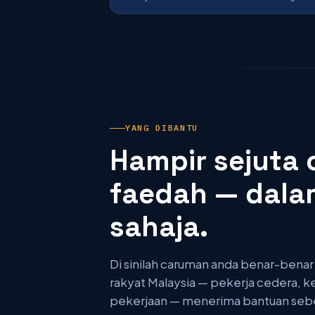
YANG DIBANTU
Hampir sejuta
faedah — dala
sahaja.
Di sinilah caruman anda benar-benar
rakyat Malaysia — pekerja cedera, 
pekerjaan — menerima bantuan sebe