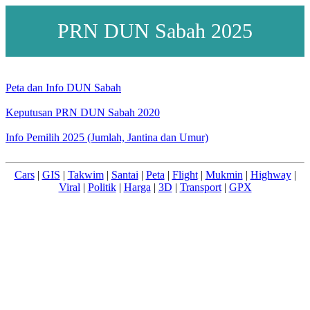
PRN DUN Sabah 2025
Peta dan Info DUN Sabah
Keputusan PRN DUN Sabah 2020
Info Pemilih 2025 (Jumlah, Jantina dan Umur)
Cars
|
GIS
|
Takwim
|
Santai
|
Peta
|
Flight
|
Mukmin
|
Highway
|
Viral
|
Politik
|
Harga
|
3D
|
Transport
|
GPX